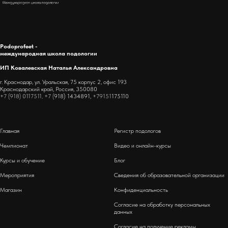
Podoprofeet -
международная школа подологии
ИП Ковалевская Наталья Александровна
г. Краснодар, ул. Уральская, 75 корпус 2, офис 193
Краснодарский край, Россия, 350080
+7 (918) 0117511, +7 (
918) 1434891,
+79151
175110
Главная
Регистр подологов
Чемпионат
Видео и онлайн-курсы
Курсы и обучение
Блог
Мероприятия
Сведения об образовательной организации
Магазин
Конфиденциальность
Согласие на обработку персональных
данных
Согласие на получение рекламы