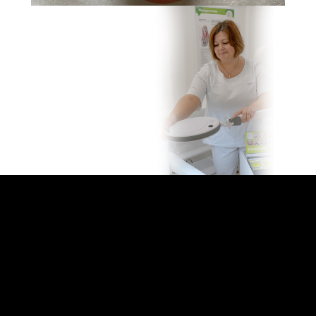
Ольга Конкина
преподаватель, практикующий подолог, эксперт PodoProFeet
Academy г. Москва
Чемпионка Москвы по педикюру. Конкурсный тренер Чемпионата
России по педикюру. Медицинская сестра с опытом работы в
Детском онкоцентре. Автор учебных программ. Спикер отраслевых