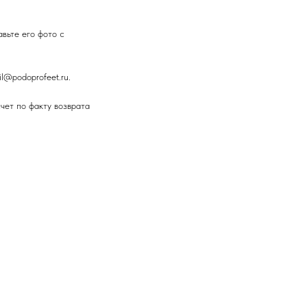
авьте его фото с
l@podoprofeet.ru.
чет по факту возврата
еджером интернет-
75-11. Назвать менеджеру
ление с просьбой отменить
агазина свяжется с вами