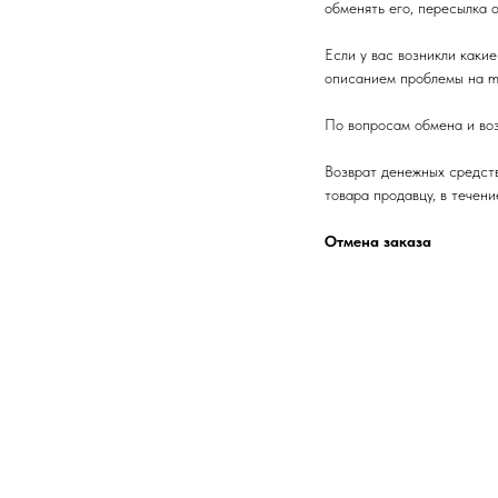
обменять его, пересылка 
Если у вас возникли какие
описанием проблемы на ma
По вопросам обмена и возв
Возврат денежных средств
товара продавцу, в течен
Отмена заказа
Если по каким-либо причи
магазина любым удобным 
• Отмена заказа по телеф
номер заказа и причину о
• Отмена по электронной 
заказ. Обязательно указа
для подтверждения отмены