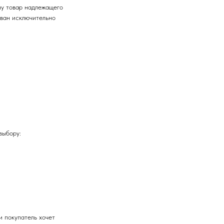
ну товар надлежащего
ован исключительно
выбору:
и покупатель хочет