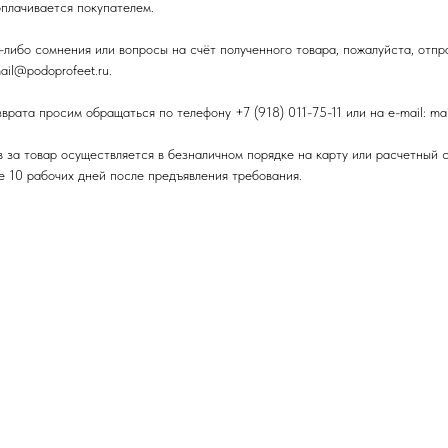
оплачивается покупателем.
-либо сомнения или вопросы на счёт полученного товара, пожалуйста, отпр
il@podoprofeet.ru.
рата просим обращаться по телефону +7 (918) 011-75-11 или на e-mail: mai
 за товар осуществляется в безналичном порядке на карту или расчетный с
ие 10 рабочих дней после предъявления требования.
нам возникла необходимость отменить заказ, необходимо связаться с мен
способом:
ону. Позвонить в колл-центр интернет-магазина по телефонам +7 (918) 011-
тмены.
почте. Отправить на адрес электронной почты mail@podoprofeet.ru уведом
ть номер заказа и оставить свои контактные данные. Менеджер интернет-м
 заказа.