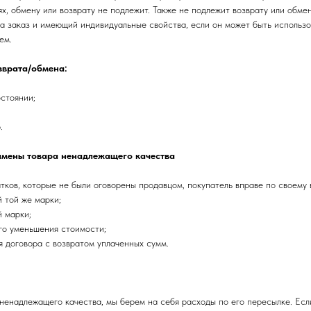
х, обмену или возврату не подлежит. Также не подлежит возврату или обме
на заказ и имеющий индивидуальные свойства, если он может быть использ
ем.
зврата/обмена:
остоянии;
.
мены товара ненадлежащего качества
ков, которые не были оговорены продавцом, покупатель вправе по своему 
й той же марки;
й марки;
го уменьшения стоимости;
я договора с возвратом уплаченных сумм.
 ненадлежащего качества, мы берем на себя расходы по его пересылке. Есл