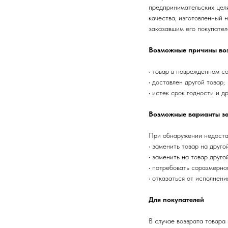
предпринимательских целя
качества, изготовленный 
заказавшим его покупател
Возможные причины во
• товар в поврежденном с
• доставлен другой товар;
• истек срок годности и др
Возможные варианты за
При обнаружении недостат
• заменить товар на друго
• заменить на товар друго
• потребовать соразмерно
• отказаться от исполнени
Для покупателей
В случае возврата товара