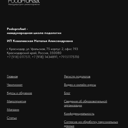
Podoprofeet -
международная школа подологии
ИП Ковалевская Наталья Александровна
г. Краснодар, ул. Уральская, 75 корпус 2, офис 193
Краснодарский край, Россия, 350080
+7 (918) 0117511, +7 (
918) 1434891,
+79151
175110
Главная
Регистр подологов
Чемпионат
Видео и онлайн-курсы
Курсы и обучение
Блог
Мероприятия
Сведения об образовательной
организации
Магазин
Конфиденциальность
Статьи
Согласие на обработку персональных
данных