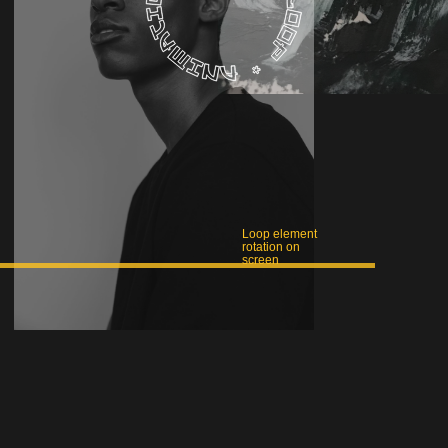
Loop element
rotation on
screen