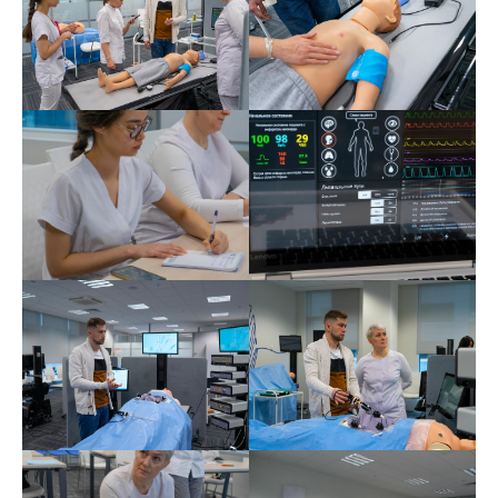
2017. Профессиональная переподготовка по
специальности «Ультразвуковая диагностика».
2017. Профессиональная переподготовка по
специальности «Организация здравоохранения и
общественное здоровье».
Дополнительное образование:
2020. Курс «Basic Life Support provider» European
Resuscitation Council.
2021. Курс «Basic Life Support Instructor
candidate» European Resuscitation Council.
2021. Курс «Essentials in Clinical Simulations
Across the Health Professions» The George
Washington University.