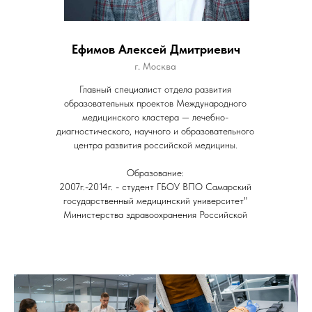
Ефимов Алексей Дмитриевич
г. Москва
Главный специалист отдела развития
образовательных проектов Международного
медицинского кластера — лечебно-
диагностического, научного и образовательного
центра развития российской медицины.
Образование:
2007г.-2014г. - студент ГБОУ ВПО Самарский
государственный медицинский университет"
Министерства здравоохранения Российской
Федерации, специальность- "Лечебное дело".
2014г.-2016г. Ординатура по специальности
"Урология".
2011. Подготовка на курсе массажа при кафедре
медицинской реабилитации и спортивной
медицины Сам ГМУ.