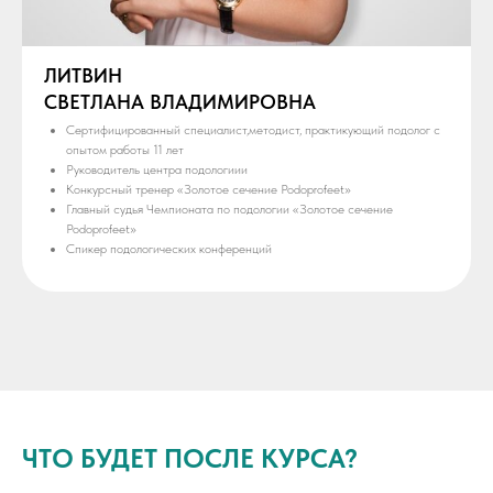
ЛИТВИН
СВЕТЛАНА ВЛАДИМИРОВНА
Сертифицированный специалист,методист, практикующий подолог с
опытом работы 11 лет
Руководитель центра подологиии
Конкурсный тренер «Золотое сечение Podoprofeet»
Главный судья Чемпионата по подологии «Золотое сечение
Podoprofeet»
Спикер подологических конференций
ЧТО БУДЕТ ПОСЛЕ КУРСА?