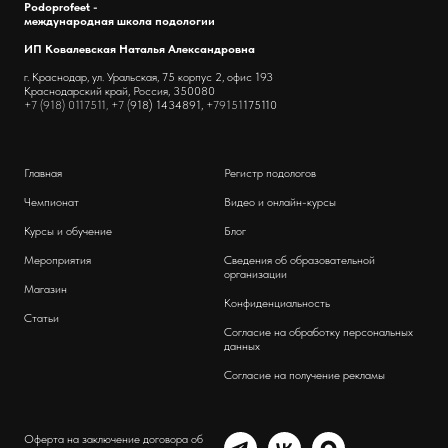
Podoprofeet -
международная школа подологии
ИП Ковалевская Наталья Александровна
г. Краснодар, ул. Уральская, 75 корпус 2, офис 193
Краснодарский край, Россия, 350080
+7 (918) 0117511, +7 (
918) 1434891,
+79151
175110
Главная
Регистр подологов
Чемпионат
Видео и онлайн-курсы
Курсы и обучение
Блог
Мероприятия
Сведения об образовательной
организации
Магазин
Конфиденциальность
Статьи
Согласие на обработку персональных
данных
Согласие на получение рекламы
Оферта на заключение договора об