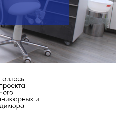
стоилось
проекта
ного
аникюрных и
едикюра.