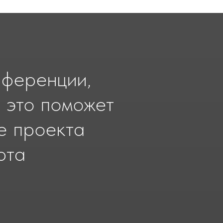
нференции,
 это поможет
е проекта
рта