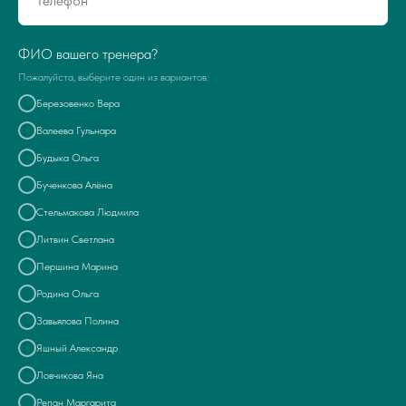
ФИО вашего тренера?
Пожалуйста, выберите один из вариантов:
Березовенко Вера
Валеева Гульнара
Будыка Ольга
Бученкова Алёна
Стельмакова Людмила
Литвин Светлана
Першина Марина
Родина Ольга
Завьялова Полина
Яшный Александр
Ловчикова Яна
Репан Маргарита