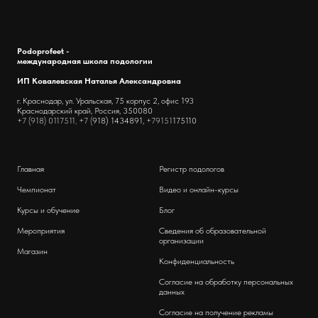
Podoprofeet -
международная школа подологии
ИП Ковалевская Наталья Александровна
г. Краснодар, ул. Уральская, 75 корпус 2, офис 193
Краснодарский край, Россия, 350080
+7 (918) 0117511, +7 (
918) 1434891,
+79151
175110
Главная
Регистр подологов
Чемпионат
Видео и онлайн-курсы
Курсы и обучение
Блог
Мероприятия
Сведения об образовательной
организации
Магазин
Конфиденциальность
Согласие на обработку персональных
данных
Согласие на получение рекламы