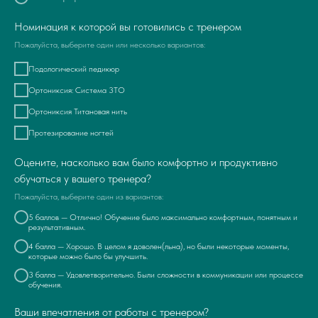
Номинация к которой вы готовились с тренером
Пожалуйста, выберите один или несколько вариантов:
Подологический педикюр
Ортониксия: Система 3ТО
Ортониксия Титановая нить
Протезирование ногтей
Оцените, насколько вам было комфортно и продуктивно
обучаться у вашего тренера?
Пожалуйста, выберите один из вариантов:
5 баллов — Отлично! Обучение было максимально комфортным, понятным и
результативным.
4 балла — Хорошо. В целом я доволен(льна), но были некоторые моменты,
которые можно было бы улучшить.
3 балла — Удовлетворительно. Были сложности в коммуникации или процессе
обучения.
Ваши впечатления от работы с тренером?