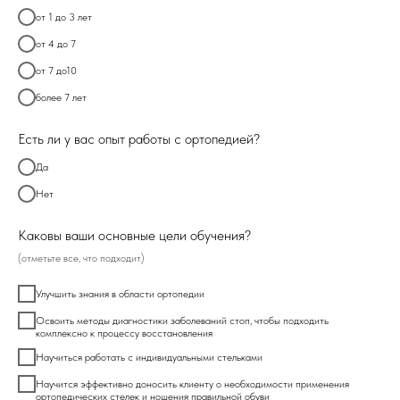
от 1 до 3 лет
от 4 до 7
от 7 до10
более 7 лет
Есть ли у вас опыт работы с ортопедией?
Да
Нет
Каковы ваши основные цели обучения?
(отметьте все, что подходит)
Улучшить знания в области ортопедии
Освоить методы диагностики заболеваний стоп, чтобы подходить
комплексно к процессу восстановления
Научиться работать с индивидуальными стельками
Научится эффективно доносить клиенту о необходимости применения
ортопедических стелек и ношения правильной обуви