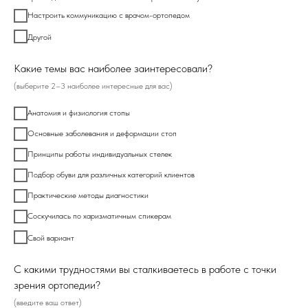
Настроить коммуникацию с врачом-ортопедом
Другой
Какие темы вас наиболее заинтересовали?
(выберите 2–3 наиболее интересные для вас)
Анатомия и физиология стопы
Основные заболевания и деформации стоп
Принципы работы индивидуальных стелек
Подбор обуви для различных категорий клиентов
Практические методы диагностики
Соскучилась по харизматичным спикерам
Свой вариант
С какими трудностями вы сталкиваетесь в работе с точки
зрения ортопедии?
(введите ваш ответ)