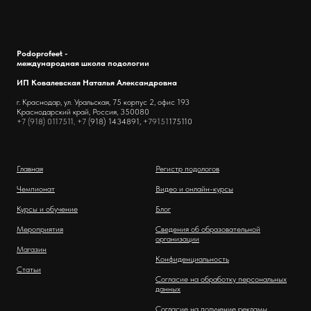
Podoprofeet -
международная школа подологии
ИП Ковалевская Наталья Александровна
г. Краснодар, ул. Уральская, 75 корпус 2, офис 193
Краснодарский край, Россия, 350080
+7 (918) 0117511, +7 (
918) 1434891,
+79151
175110
Главная
Регистр подологов
Чемпионат
Видео и онлайн-курсы
Курсы и обучение
Блог
Мероприятия
Сведения об образовательной
организации
Магазин
Конфиденциальность
Статьи
Согласие на обработку персональных
данных
Согласие на получение рекламы