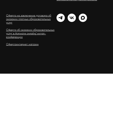
Оферта на заключение договора об
оказании платных образовательных
услуг
Оферта об оказании образовательных
услуг в формате онлайн/ митап-
конференции
Оферта
интернет магазин