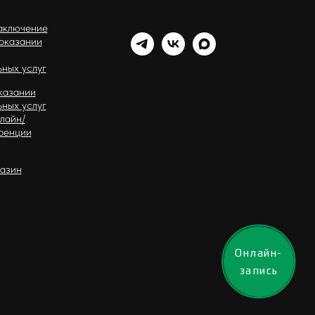
аключение
 оказании
ных услуг
казании
ных услуг
лайн/
ренции
газин
Онлайн-
запись