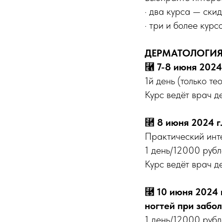
· два курса — ски
· три и более кур
ДЕРМАТОЛОГИЯ
⿡
7-8 июня 2024 
1й день (только т
Курс ведёт врач д
⿢
8 июня 2024 г
Практический ин
1 день/12000 руб
Курс ведёт врач д
⿣
10 июня 2024 г
ногтей при забо
1 день/12000 руб