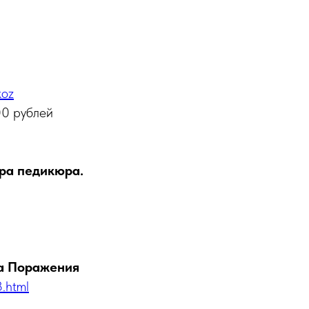
koz
00 рублей
ра педикюра.
та Поражения
.html