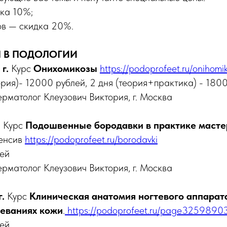
дка 10%;
сов — скидка 20%.
 В ПОДОЛОГИИ
г.
Курс
Онихомикозы
https://podoprofeet.ru/onihomi
еория)- 12000 рублей, 2 дня (теория+практика) - 180
ерматолог Клеузович Виктория, г. Москва
.
Курс
Подошвенные бородавки в практике масте
тенсив
https://podoprofeet.ru/borodavki
лей
ерматолог Клеузович Виктория, г. Москва
.
Курс
Клиническая анатомия ногтевого аппара
леваниях кожи
.
https://podoprofeet.ru/page32598903
лей