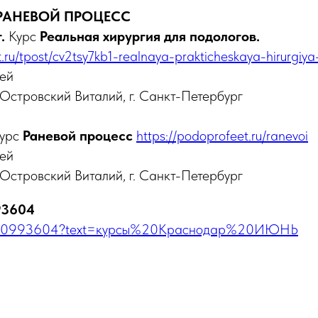
 РАНЕВОЙ ПРОЦЕСС
.
Курс
Реальная хирургия для подологов.
t.ru/tpost/cv2tsy7kb1-realnaya-prakticheskaya-hirurgiya
ей
 Островский Виталий, г. Санкт-Петербург
урс
Раневой процесс
https://podoprofeet.ru/ranevoi
лей
 Островский Виталий, г. Санкт-Петербург
93604
79180993604?text=курсы%20Краснодар%20ИЮНЬ