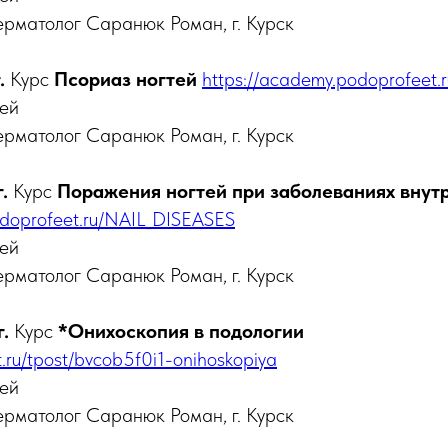
ерматолог Саранюк Роман, г. Курск
.
Курс
Псориаз ногтей
https://academy.podoprofeet.r
лей
ерматолог Саранюк Роман, г. Курск
.
Курс
Поражения ногтей при заболеваниях внут
odoprofeet.ru/NAIL_DISEASES
лей
ерматолог Саранюк Роман, г. Курск
.
Курс
*Онихоскопия в подологии
t.ru/tpost/bvcob5f0i1-onihoskopiya
лей
ерматолог Саранюк Роман, г. Курск