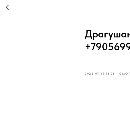
Драгушан
+7905699
2022-07-15 13:08
СМОЛ