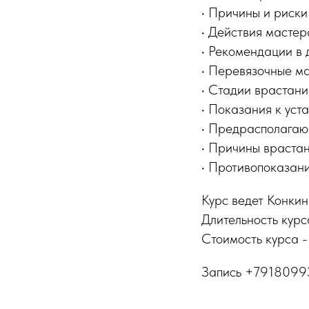
• Причины и риски
• Действия мастер
• Рекомендации в 
• Перевязочные м
• Стадии врастани
• Показания к уст
• Предрасполага
• Причины враста
• Противопоказани
Курс ведет Конки
Длительность курса
Стоимость курса 
Запись +791809