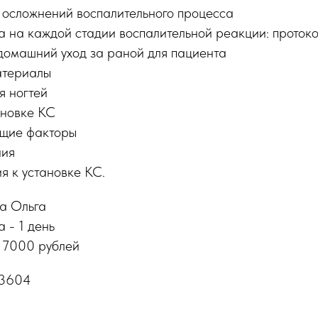
 осложнений воспалительного процесса
а на каждой стадии воспалительной реакции: протоко
домашний уход за раной для пациента
атериалы
я ногтей
ановке КС
ющие факторы
ния
я к установке КС.
на Ольга
 - 1 день
- 7000 рублей
93604