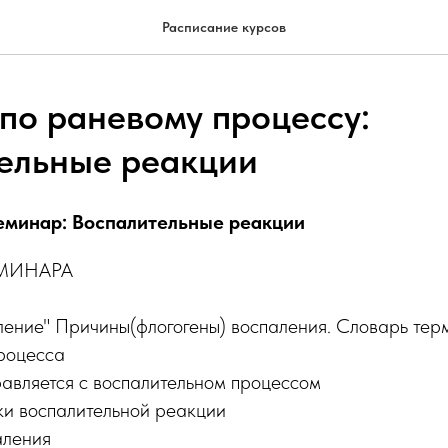
Расписание курсов
по раневому процессу:
ельные реакции
еминар: Воспалительные реакции
МИНАРА
аление" Причины(флогогены) воспаления. Словарь тер
процесса
равляется с воспалительном процессом
ки воспалительной реакции
аления