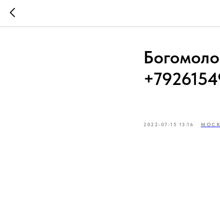
Богомолов
+7926154
2022-07-15 13:16
МОСК