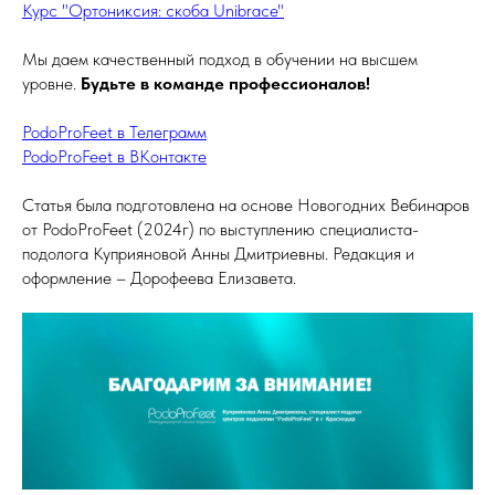
Курс "Ортониксия: скоба Unibrace"
Мы даем качественный подход в обучении на высшем
уровне.
Будьте в команде профессионалов!
PodoProFeet в Телеграмм
PodoProFeet в ВКонтакте
Статья была подготовлена на основе Новогодних Вебинаров
от PodoProFeet (2024г) по выступлению специалиста-
подолога Куприяновой Анны Дмитриевны. Редакция и
оформление – Дорофеева Елизавета.