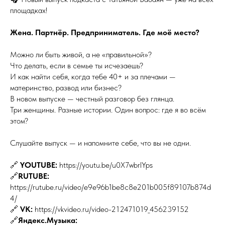
площадках!
Жена. Партнёр. Предприниматель. Где моё место?
Можно ли быть живой, а не «правильной»?
Что делать, если в семье ты исчезаешь?
И как найти себя, когда тебе 40+ и за плечами —
материнство, развод или бизнес?
В новом выпуске — честный разговор без глянца.
Три женщины. Разные истории. Один вопрос: где я во всём
этом?
Слушайте выпуск — и напомните себе, что вы не одни.
🔗
YOUTUBE:
https://youtu.be/u0X7wbrlYps
🔗
RUTUBE:
https://rutube.ru/video/e9e96b1be8c8e201b005f89107b874d
4/
🔗
VK:
https://vkvideo.ru/video-212471019_456239152
🔗
Яндекс.Музыка: