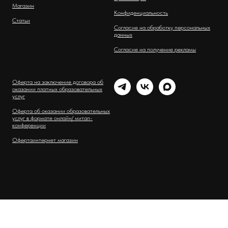
Магазин
Конфиденциальность
Статьи
Согласие на обработку персональных
данных
Согласие на получение рекламы
Оферта на заключение договора об
оказании платных образовательных
услуг
Оферта об оказании образовательных
услуг в формате онлайн/ митап-
конференции
Оферта
интернет магазин