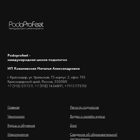
Podoprofeet -
международная школа подологии
ИП Ковалевская Наталья Александровна
г. Краснодар, ул. Уральская, 75 корпус 2, офис 193
Краснодарский край, Россия, 350080
+7 (918) 0117511, +7 (
918) 1434891,
+79151
175110
Главная
Регистр подологов
Чемпионат
Видео и онлайн-курсы
Курсы и обучение
Блог
Мероприятия
Сведения об образовательной
организации