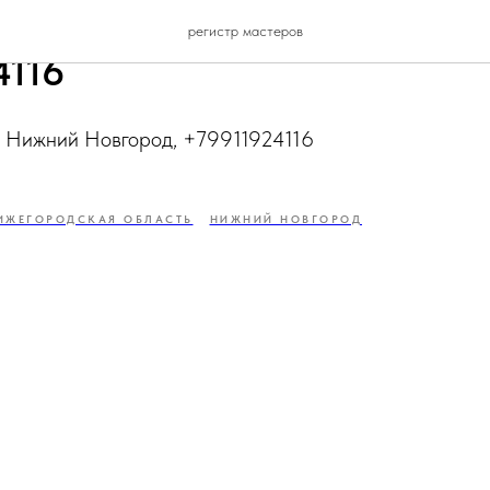
 Елена, Нижегородская обл
регистр мастеров
4116
г. Нижний Новгород, +79911924116
ИЖЕГОРОДСКАЯ ОБЛАСТЬ
НИЖНИЙ НОВГОРОД