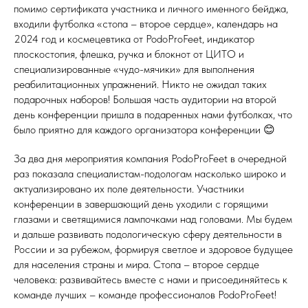
помимо сертификата участника и личного именного бейджа,
входили футболка «стопа – второе сердце», календарь на
2024 год и космецевтика от PodoProFeet, индикатор
плоскостопия, флешка, ручка и блокнот от ЦИТО и
специализированные «чудо-мячики» для выполнения
реабилитационных упражнений. Никто не ожидал таких
подарочных наборов! Большая часть аудитории на второй
день конференции пришла в подаренных нами футболках, что
было приятно для каждого организатора конференции 😊
За два дня мероприятия компания PodoProFeet в очередной
раз показала специалистам-подологам насколько широко и
актуализировано их поле деятельности. Участники
конференции в завершающий день уходили с горящими
глазами и светящимися лампочками над головами. Мы будем
и дальше развивать подологическую сферу деятельности в
России и за рубежом, формируя светлое и здоровое будущее
для населения страны и мира. Стопа – второе сердце
человека: развивайтесь вместе с нами и присоединяйтесь к
команде лучших – команде профессионалов PodoProFeet!