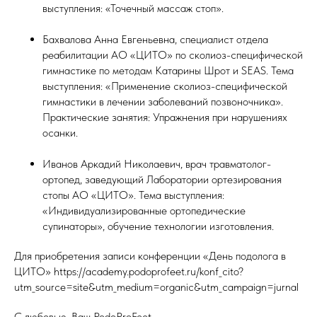
выступления: «Точечный массаж стоп».
Бахвалова Анна Евгеньевна, специалист отдела
реабилитации АО «ЦИТО» по сколиоз-специфической
гимнастике по методам Катарины Шрот и SEAS. Тема
выступления: «Применение сколиоз-специфической
гимнастики в лечении заболеваний позвоночника».
Практические занятия: Упражнения при нарушениях
осанки.
Иванов Аркадий Николаевич, врач травматолог-
ортопед, заведующий Лаборатории ортезирования
стопы АО «ЦИТО». Тема выступления:
«Индивидуализированные ортопедические
супинаторы», обучение технологии изготовления.
Для приобретения записи конференции «День подолога в
ЦИТО» https://academy.podoprofeet.ru/konf_cito?
utm_source=site&utm_medium=organic&utm_campaign=jurnal
С любовью, Ваш PodoProFeet.