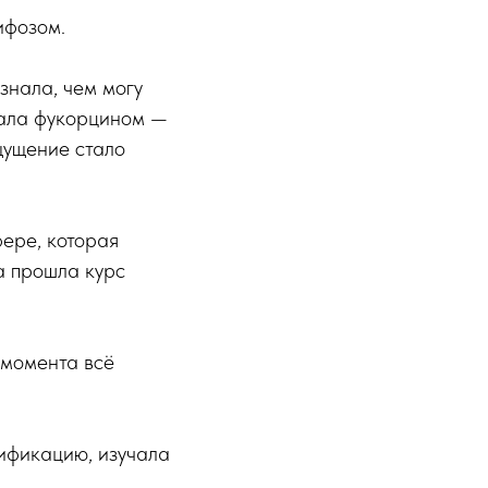
ифозом.
знала, чем могу
тала фукорцином —
щущение стало
фере, которая
а прошла курс
 момента всё
ификацию, изучала