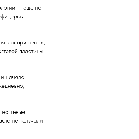
ологии — ещё не
 офицеров
ня как приговор»,
огтевой пластины
 и начала
жедневно,
и ногтевые
асто не получали