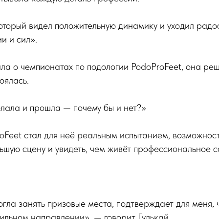
оторый видел положительную динамику и уходил радо
и и сил».
ала о чемпионатах по подологии PodoProFeet, она реш
оялась.
елала и прошла — почему бы и нет?»
oFeet стал для неё реальным испытанием, возможнос
льшую сцену и увидеть, чем живёт профессиональное 
могла занять призовые места, подтверждает для меня, 
вильном направлении», — говорит Гулькай.