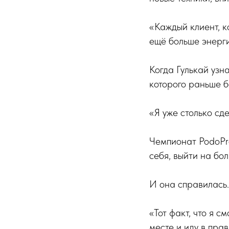
«Каждый клиент, к
ещё больше энерги
Когда Гулькай узн
которого раньше б
«Я уже столько сд
Чемпионат PodoPr
себя, выйти на бо
И она справилась.
«Тот факт, что я с
месте и иду в пра