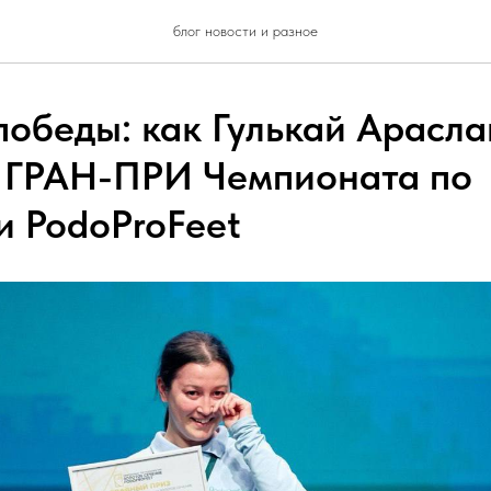
блог новости и разное
победы: как Гулькай Арасл
 ГРАН-ПРИ Чемпионата по
и PodoProFeet