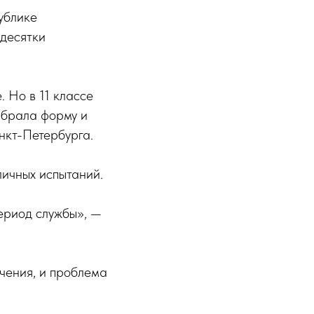
ублике
 десятки
 Но в 11 классе
ыбрала форму и
нкт-Петербурга.
личных испытаний.
период службы», —
чения, и проблема