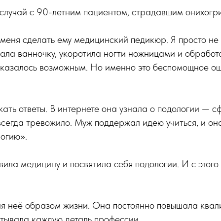
случай с 90-летним пациентом, страдавшим онихогр
меня сделать ему медицинский педикюр. Я просто не 
лала ванночку, укоротила ногти ножницами и обрабо
о казалось возможным. Но именно это беспомощное о
кать ответы. В интернете она узнала о подологии — с
 всегда тревожило. Муж поддержал идею учиться, и он
огию».
вила медицину и посвятила себя подологии. И с этого
ля неё образом жизни. Она постоянно повышала квал
итывала каждую деталь профессии.