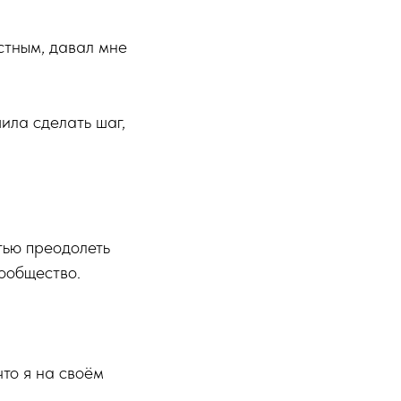
стным, давал мне
ила сделать шаг,
тью преодолеть
сообщество.
что я на своём