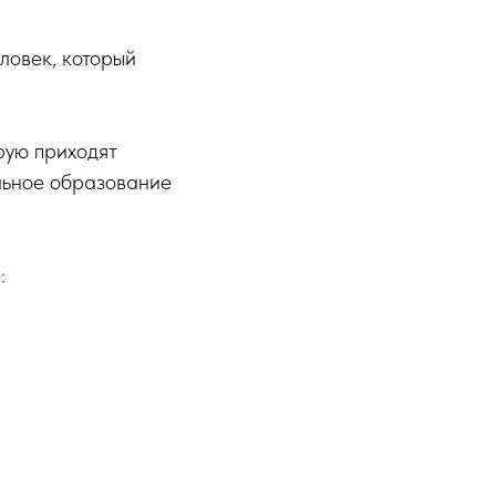
ловек, который
рую приходят
льное образование
: