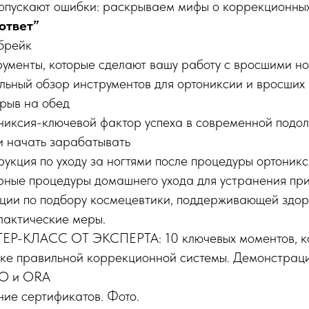
допускают ошибки: раскрываем мифы о коррекционных
ответ”
брейк
ументы, которые сделают вашу работу с вросшими но
льный обзор инструментов для ортониксии и вросших 
ыв на обед
иксия-ключевой фактор успеха в современной подол
и начать зарабатывать
укция по уходу за ногтями после процедуры ортоник
ярные процедуры домашнего ухода для устранения пр
ции по подбору космецевтики, поддерживающей здоро
лактические меры.
Р-КЛАСС ОТ ЭКСПЕРТА: 10 ключевых моментов, ко
овке правильной коррекционной системы. Демонстрац
ТО и
ОRA
ие сертификатов. Фото.