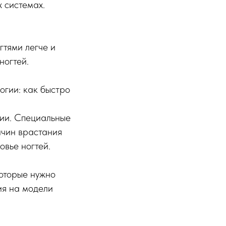
 системах.
гтями легче и
ногтей.
огии: как быстро
сии. Специальные
ичин врастания
вье ногтей.
торые нужно
ия на модели