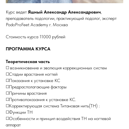
Курс ведет
Яшный Александр Александрович
,
преподаватель подологии, практикующий подолог, эксперт
PodoProFeet Academy г. Москва
Стоимость курса 11000 рублей
ПРОГРАММА КУРСА
Теоретическая часть
◻️ возникновение и эволюция коррекционных систем
◻️Стадии врастания ногтей
◻️Показания к установке КС
◻️Предрасполагающие факторы
◻️Причины врастания
◻️Противопоказания к установке КС.
◻️Корректирующая система Титановая нить(ТН) :
◻️Функции ТН
◻️Особенности и принцип воздействия ТН на ногтевой
аппарат