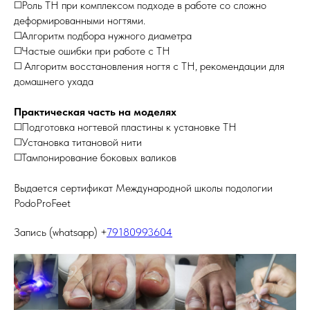
◻️Роль ТН при комплексом подходе в работе со сложно
деформированными ногтями.
◻️Алгоритм подбора нужного диаметра
◻️Частые ошибки при работе с ТН
◻️ Алгоритм восстановления ногтя с ТН, рекомендации для
домашнего ухада
Практическая часть на моделях
◻️Подготовка ногтевой пластины к установке ТН
◻️Установка титановой нити
◻️Тампонирование боковых валиков
Выдается сертификат Международной школы подологии
PodoProFeet
Запись (whatsapp) +
79180993604