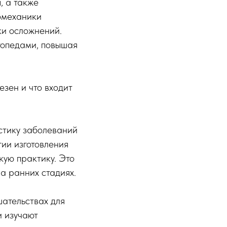
, а также
омеханики
ки осложнений.
топедами, повышая
езен и что входит
стику заболеваний
гии изготовления
кую практику. Это
а ранних стадиях.
ательствах для
и изучают