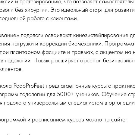
иксии и протезированию, что позволяет самостоятель
озоли без хирургии. Это идеальный старт для развит
седневной работе с клиентами.
ование» подологи осваивают кинезиотейпирование д
жения нагрузки и коррекции биомеханики. Программа
 при плантарном фасциите и травмах, с акцентом на
 в подологии. Навык расширяет арсенал безинвазивн
клиентов.
ла PodoProFeet предлагает очные курсы с практикой
ограмм подологии для 5000+ учеников. Обучение ст
я подолога универсальным специалистом в ортопедии 
рограммой и расписанием курсов можно на сайте: