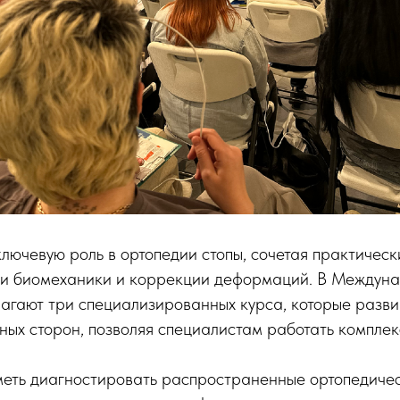
лючевую роль в ортопедии стопы, сочетая практическ
и биомеханики и коррекции деформаций. В Междун
агают три специализированных курса, которые разви
ных сторон, позволяя специалистам работать комплек
меть диагностировать распространенные ортопедиче