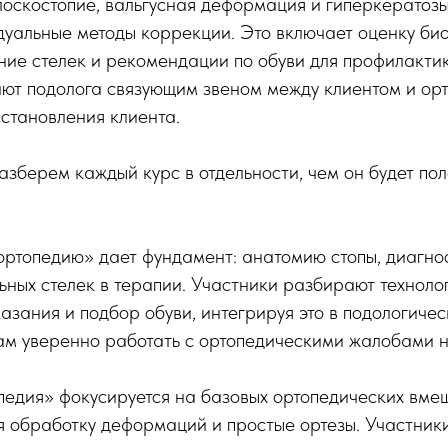
плоскостопие, вальгусная деформация и гиперкератозы
дуальные методы коррекции. Это включает оценку би
ение стелек и рекомендации по обуви для профилакти
ают подолога связующим звеном между клиентом и ор
становления клиента.
зберем каждый курс в отдельности, чем он будет пол
ортопедию» дает фундамент: анатомию стопы, диагно
ьных стелек в терапии. Участники разбирают техноло
казания и подбор обуви, интегрируя это в подологичес
ам уверенно работать с ортопедическими жалобами н
едия» фокусируется на базовых ортопедических вмеш
я обработку деформаций и простые ортезы. Участник