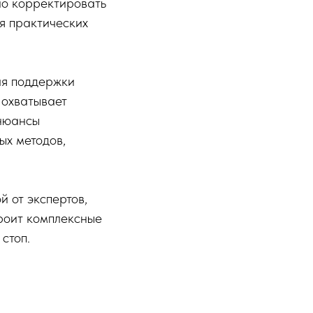
но корректировать
ия практических
ля поддержки
 охватывает
 нюансы
ых методов,
 от экспертов,
роит комплексные
стоп.