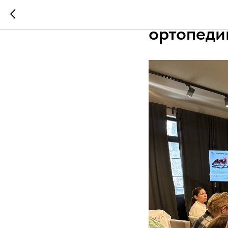
Почему п
ортопеди