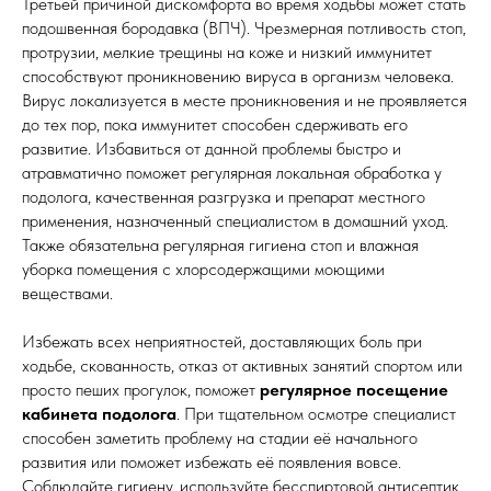
Третьей причиной дискомфорта во время ходьбы может стать
подошвенная бородавка (ВПЧ). Чрезмерная потливость стоп,
протрузии, мелкие трещины на коже и низкий иммунитет
способствуют проникновению вируса в организм человека.
Вирус локализуется в месте проникновения и не проявляется
до тех пор, пока иммунитет способен сдерживать его
развитие. Избавиться от данной проблемы быстро и
атравматично поможет регулярная локальная обработка у
подолога, качественная разгрузка и препарат местного
применения, назначенный специалистом в домашний уход.
Также обязательна регулярная гигиена стоп и влажная
уборка помещения с хлорсодержащими моющими
веществами.
Избежать всех неприятностей, доставляющих боль при
ходьбе, скованность, отказ от активных занятий спортом или
просто пеших прогулок, поможет
регулярное посещение
кабинета подолога
. При тщательном осмотре специалист
способен заметить проблему на стадии её начального
развития или поможет избежать её появления вовсе.
Соблюдайте гигиену, используйте бесспиртовой антисептик