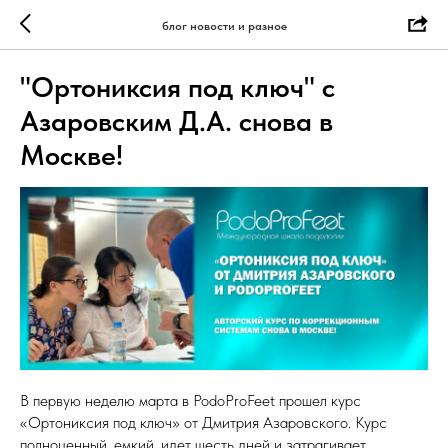
блог новости и разное
"Ортониксия под ключ" с
Азаровским Д.А. снова в
Москве!
В первую неделю марта в PodoProFeet прошел курс
«Ортониксия под ключ» от Дмитрия Азаровского. Курс
полноценный, емкий, идет шесть дней и затрагивает