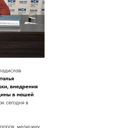
ладислав
талья
ки, внедрения
цины в нашей
ак сегодня в
кадров, медицину