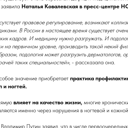
 заявила
Наталья Ковалевская в пресс-центре Н
отсутствует правовое регулирование, возникают колли
иками. В России в настоящее время существует очен
их кадров. И медицину нужно разгружать. И подологи
ки на первичном уровне, производить такой некий фи
бразом, подология может разгрузить дерматологов, ор
рачей таких специальностей»,
- рассказала она.
особое значение приобретает
практика профилактик
 и ногтей.
рямую
влияет на качество жизни,
многие хроническ
ляются именно через нарушения в ногтевой и кожной 
 Владимир Путин заявил, что в числе первоочередных