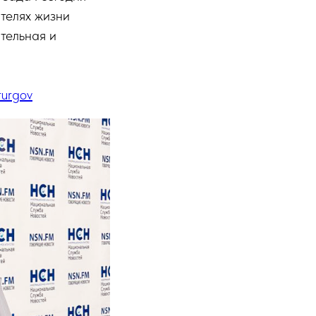
телях жизни
тельная и
rurgov