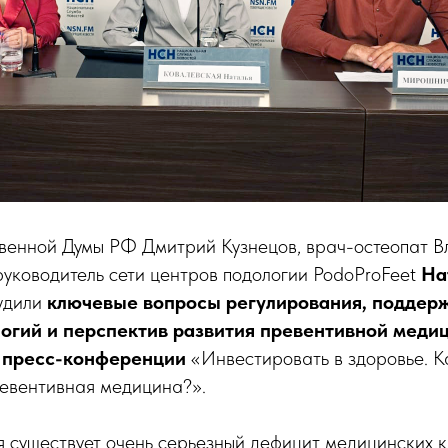
твенной Думы РФ Дмитрий Кузнецов, врач-остеопат В
уководитель сети центров подологии PodoProFeet
На
удили
ключевые вопросы регулирования, поддерж
огий и перспектив развития превентивной меди
х пресс-конференции
«Инвестировать в здоровье. К
ревентивная медицина?».
 существует очень серьезный дефицит медицинских 