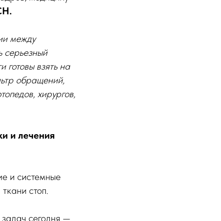
СН.
зии между
ь серьезный
 готовы взять на
льтр обращений,
топедов, хирургов,
и и лечения
ие и системные
ткани стоп.
 задач сегодня —