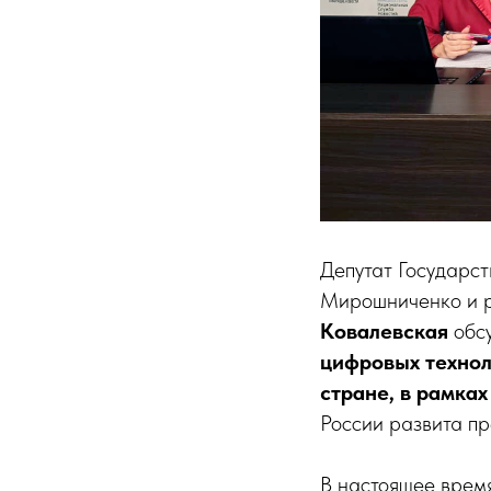
Депутат Государс
Мирошниченко и р
Ковалевская
обс
цифровых технол
стране, в рамка
России развита п
В настоящее время