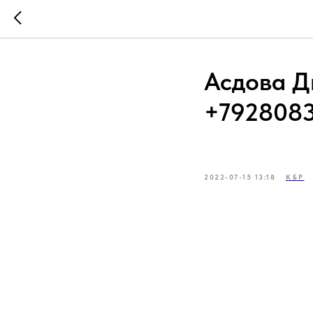
Асдова Ди
+792808
2022-07-15 13:18
КБР