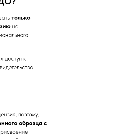
РДО?
авать
только
нзию
на
ионального
л доступ к
видетельство
ензия, поэтому,
енного образца с
 присвоение