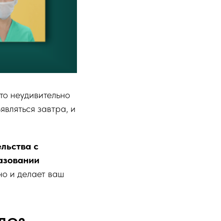
то неудивительно
вляться завтра, и
льства с
азовании
но и делает ваш