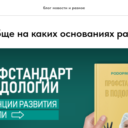
блог новости и разное
бще на каких основаниях р