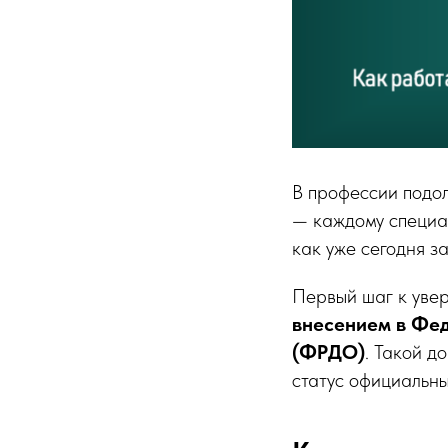
В профессии подол
— каждому специал
как уже сегодня за
Первый шаг к уве
внесением в Фед
(ФРДО)
. Такой д
статус официальн