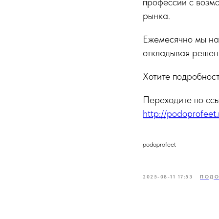
профессии с возм
рынка.
Ежемесячно мы наб
откладывая решени
Хотите подробнос
Переходите по ссы
http://podoprofeet
podoprofeet
2025-08-11 17:53
ПОДО