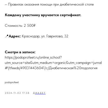
– Правилах оказания помощи при диабетической стопе
Каждому участнику вручается сертификат.
Стоимость: 2 500₽
📍
Адрес:
Краснодар, ул. Гаврилова, 32
Смотри в записи:
https://podoprofeet.ru/online_school?
utm_source=site&utm_medium=organic&utm_campaign=jurnal
#!/tfeeds/490314436041/c/Диабетическая%20подология
podoprofeet
2024-11-02 17:38
ДИАБЕТ