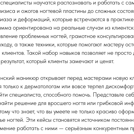
 специалисты научатся распознавать и работать с с
лизиса и ожогов ногтевой пластины до сложных состо
иаза и деформаций, которые встречаются в практике
амма ориентирована на реальные случаи из клиентск
вление проблемных ногтей, грамотное консультирова
ходу, а также техники, которые помогают мастеру ост
клиентов. Такой набор навыков позволяет не просто 
 результат, который клиенты замечают и ценят.
нский маникюр открывает перед мастерами новую кли
только к дерматологам или вовсе терпел дискомфор
ти специалиста, способного помочь. Представьте себ
найти решение для вросшего ногтя или грибковой инф
тому что знает, что вы умеете не только красиво офор
ье ногтей. Эти кейсы становятся источником постоянн
умение работать с ними — серьёзным конкурентным 