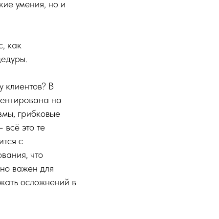
кие умения, но и
, как
цедуры.
у клиентов? В
иентирована на
вмы, грибковые
 всё это те
ится с
вания, что
нно важен для
ежать осложнений в