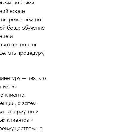
амыми разными
яний вроде
 не реже, чем на
ой базы: обучение
ние и
аваться на шаг
делать процедуру,
ентуру — тех, кто
т из-за
е клиента,
екции, а затем
мить форму, но и
ых клиентов и
преимуществом на