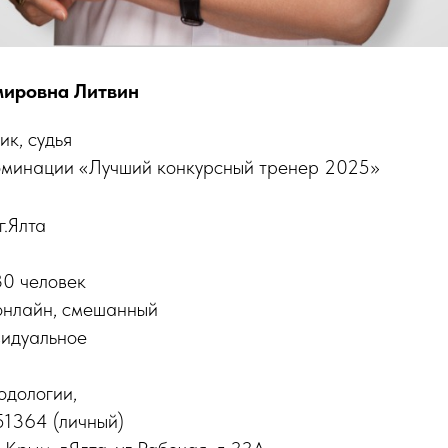
мировна Литвин
к, судья
оминации «Лучший конкурсный тренер 2025»
г.Ялта
30 человек
онлайн, смешанный
видуальное
одологии,
51364 (личный)