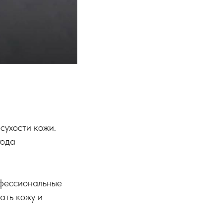
сухости кожи.
года
офессиональные
ать кожу и