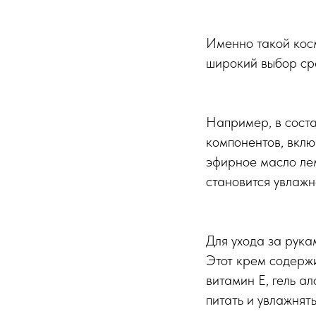
Именно такой косм
широкий выбор сред
Например, в сост
компонентов, вкл
эфирное масло ле
становится увлажн
Для ухода за рука
Этот крем содержи
витамин Е, гель а
питать и увлажнят