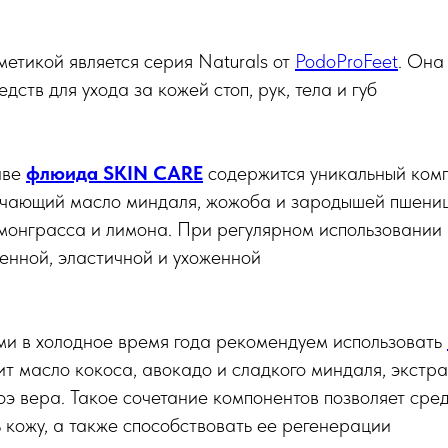
етикой является серия Naturals от
PodoProFeet
. Она
ств для ухода за кожей стоп, рук, тела и губ
аве
флюида SKIN CARE
содержится уникальный комп
ючающий масло миндаля, жожоба и зародышей пшениц
монграсса и лимона. При регулярном использовании
енной, эластичной и ухоженной
ми в холодное время года рекомендуем использовать
т масло кокоса, авокадо и сладкого миндаля, экстр
лоэ вера. Такое сочетание компонентов позволяет сре
ь кожу, а также способствовать ее регенерации