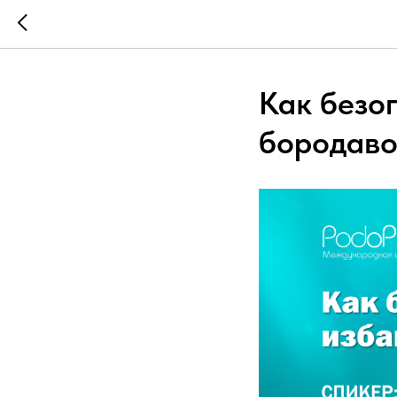
Как безо
бородаво