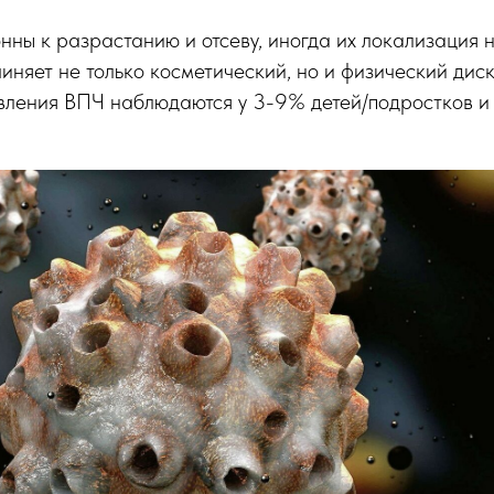
ны к разрастанию и отсеву, иногда их локализация 
чиняет не только косметический, но и физический дис
вления ВПЧ наблюдаются у 3-9% детей/подростков 