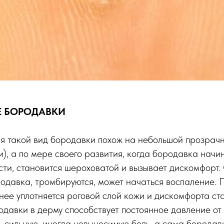
 БОРОДАВКИ
я такой вид бородавки похож на небольшой прозрачн
и), а по мере своего развития, когда бородавка начи
ости, становится шероховатой и вызывает дискомфорт.
одавка, тромбируются, может начаться воспаление. 
нее уплотняется роговой слой кожи и дискомфорта ст
авки в дерму способствует постоянное давление от 
ь сильную, иногда невыносимую боль, а сама борода