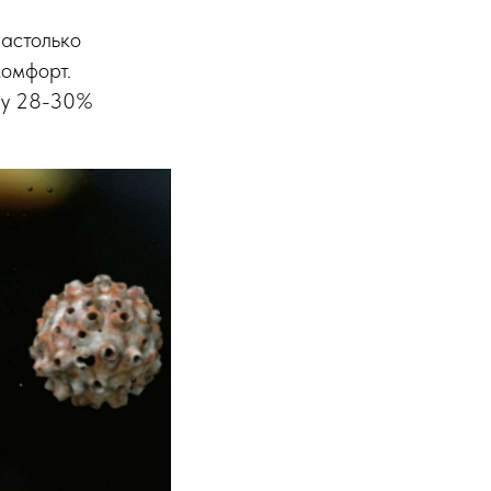
настолько
комфорт.
и у 28-30%