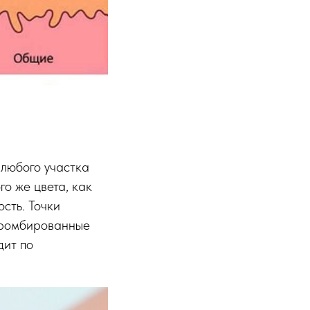
 любого участка
го же цвета, как
сть. Точки
атромбированные
дит по