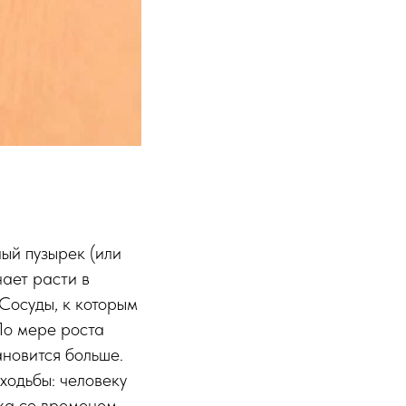
ый пузырек (или
нает расти в
 Сосуды, к которым
По мере роста
ановится больше.
ходьбы: человеку
вка со временем