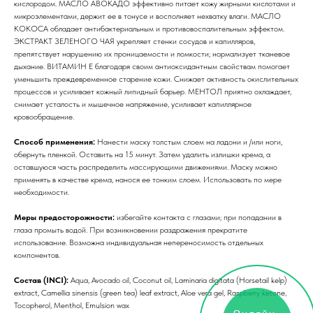
кислородом. МАСЛО АВОКАДО эффективно питает кожу жирными кислотами и
микроэлементами, держит ее в тонусе и восполняет нехватку влаги. МАСЛО
КОКОСА обладает антибактериальным и противовоспалительным эффектом.
ЭКСТРАКТ ЗЕЛЕНОГО ЧАЯ укрепляет стенки сосудов и капилляров,
препятствует нарушению их проницаемости и ломкости; нормализует тканевое
дыхание. ВИТАМИН Е благодаря своим антиоксидантным свойствам помогает
уменьшить преждевременное старение кожи. Снижает активность окислительных
процессов и усиливает кожный липидный барьер. МЕНТОЛ приятно охлаждает,
снимает усталость и мышечное напряжение, усиливает капиллярное
кровообращение.
Способ применения:
Нанести маску толстым слоем на ладони и /или ноги,
обернуть пленкой. Оставить на 15 минут. Затем удалить излишки крема, а
оставшуюся часть распределить массирующими движениями. Маску можно
применять в качестве крема, нанося ее тонким слоем. Использовать по мере
необходимости.
Меры предосторожности:
избегайте контакта с глазами; при попадании в
глаза промыть водой. При возникновении раздражения прекратите
использование. Возможна индивидуальная непереносимость отдельных
компонентов.
Состав (INCI):
Aqua, Avocado oil, Coconut oil, Laminaria digitata (Horsetail kelp)
extract, Camellia sinensis (green tea) leaf extract, Aloe vera gel, Raspberry ketone,
Tocopherol, Menthol, Emulsion wax