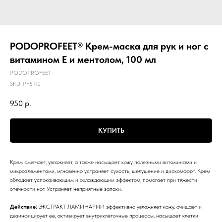
PODOPROFEET® Крем-маска для рук и ног с
витамином Е и ментолом, 100 мл
PODOPROFEET
SKU:
PF5110
950
р.
КУПИТЬ
Крем смягчает, увлажняет, а также насыщает кожу полезными витаминами и
микроэлементами, мгновенно устраняет сухость, шелушение и дискомфорт. Крем
обладает успокаивающим и охлаждающим эффектом, помогает при тяжести
отечности ног. Устраняет неприятные запахи.
Действие:
ЭКСТРАКТ ЛАМИНАРИИ эффективно увлажняет кожу, очищает и
дезинфицирует ее, активирует внутриклеточные процессы, насыщает клетки