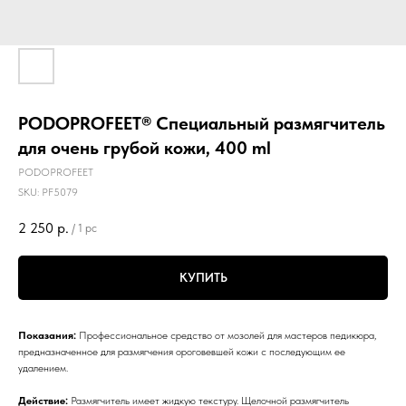
PODOPROFEET® Специальный размягчитель
для очень грубой кожи, 400 ml
PODOPROFEET
SKU:
PF5079
2 250
р.
/
1 pc
КУПИТЬ
Показания:
Профессиональное средство от мозолей для мастеров педикюра,
предназначенное для размягчения ороговевшей кожи с последующим ее
удалением.
Действие:
Размягчитель имеет жидкую текстуру. Щелочной размягчитель