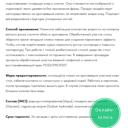
подготавливает отмершую кожу к снятию. Она становится пастообразной и
податливой, легко удаляется без применения фрезы. Продукт воздействует
непосредственно на ороговевшие клетки, не затрагивает живую кожу. Подходит
для разрыхления структуры утолщенных ногтей.
Способ применения:
Нанесите небольшое количество жидкости на половину
ватного диска, смочите область ороговения. Обработанный участок стопы
оберните тремя-четырьмя слоями пленки для создания парникового эффекта.
Чтобы состав подействовал, нужно ограничить доступ кислорода и повысить
температуру. При работе с тонкой диабетической стопой средство стоит
использовать с максимальной осторожностью. В завершении процедуры
протрите обработанный участок влажной салфеткой и нанесите
восстанавливающий крем PODOPROFEET
Меры предосторожности:
используйте только на ороговевших участках кожи
стоп, избегая контакта со слизистыми и здоровой кожей. Работать в перчатках,
после процедуры тщательно вымыть руки. В случае попадания в глаза промойте
большим количеством воды.
Состав (INCI):
вода дистиллированная (Aqua), глицерин растительный
(Glycerin), гидроксид натрия (Sodium hydroxide), молочная кислота (Lactic acid).
Онлайн-
запись
Срок годности:
36 месяцев с даты изготовления, указанной на упаковке.