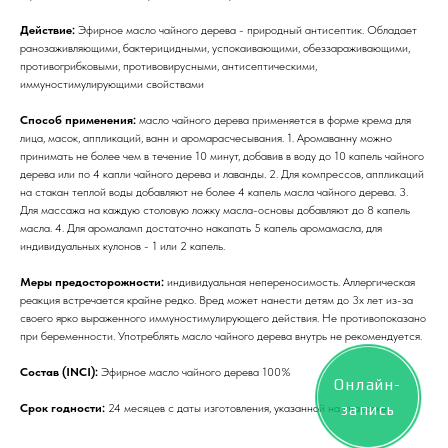
Действие:
Эфирное масло чайного дерева - природный антисептик. Обладает
ранозаживляющими, бактерицидными, успокаивающими, обеззараживающими,
противогрибковыми, противовирусными, антисептическими,
иммуностимулирующими свойствами
Способ применения:
масло чайного дерева применяется в форме крема для
лица, масок, аппликаций, ванн и аромарасчесывания. 1. Аромаванну можно
принимать не более чем в течение 10 минут, добавив в воду до 10 капель чайного
дерева или по 4 капли чайного дерева и лаванды. 2. Для компрессов, аппликаций
на стакан теплой воды добавляют не более 4 капель масла чайного дерева. 3.
Для массажа на каждую столовую ложку масла-основы добавляют до 8 капель
масла. 4. Для аромаламп достаточно накапать 5 капель аромамасла, для
индивидуальных кулонов - 1 или 2 капель.
Меры предосторожности:
индивидуальная непереносимость. Аллергическая
реакция встречается крайне редко. Вред может нанести детям до 3х лет из-за
своего ярко выраженного иммуностимулирующего действия. Не противопоказано
при беременности. Употреблять масло чайного дерева внутрь не рекомендуется.
Состав (INCI):
Эфирное масло чайного дерева 100%
Онлайн-
запись
Срок годности:
24 месяцев с даты изготовления, указанной на упаковке.