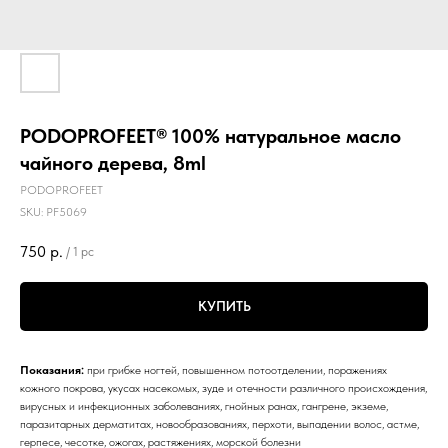
PODOPROFEET® 100% натуральное масло
чайного дерева, 8ml
PODOPROFEET
SKU:
PF5069
750
р.
/
1 pc
КУПИТЬ
Показания:
при грибке ногтей, повышенном потоотделении, поражениях
кожного покрова, укусах насекомых, зуде и отечности различного происхождения,
вирусных и инфекционных заболеваниях, гнойных ранах, гангрене, экземе,
паразитарных дерматитах, новообразованиях, перхоти, выпадении волос, астме,
герпесе, чесотке, ожогах, растяжениях, морской болезни