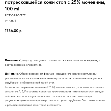
потрескавшейся кожи стоп с 25% мочевины,
100 ml
PODOPROFEET
PF1900.1
1736,00
р.
КУПИТЬ
Показания:
для ухода за сухими стопами со склонностью к гиперкератозу и
растрескиванию эпидермиса.
Действие:
Сбалансированная формула насыщенного крема с комплексом
увлажняющих и смягчающих компонентов разработана специально для ухода за
огрубевшей и обезвоженной кожей стоп.
Благодаря содержанию мочевины (25%), пчелиного воска, ланолина, масла ши и
витаминов A, E, F в составе средства, крем оказывает интенсивное смягчающее
действие и способствует повышению эластичности кожи, помогая при
регулярном применении предотвратить повторное огрубение. Экстракты шалфея
и розмарина придают коже тонус и свежесть.