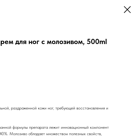
м для ног с молозивом, 500ml
ельной, раздраженной кожи ног, требующей восстановления и
ванной формулы препарата лежит инновационный компонент
40%. Молозиво обладает множеством полезных свойств,