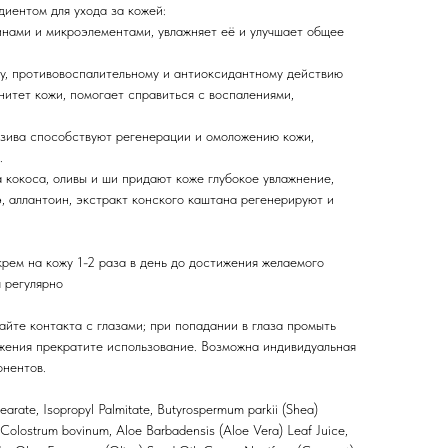
диентом для ухода за кожей:
нами и микроэлементами, увлажняет её и улучшает общее
у, противовоспалительному и антиоксидантному действию
итет кожи, помогает справиться с воспалениями,
зива способствуют регенерации и омоложению кожи,
.
 кокоса, оливы и ши придают коже глубокое увлажнение,
э, аллантоин, экстракт конского каштана регенерируют и
рем на кожу 1-2 раза в день до достижения желаемого
 регулярно
айте контакта с глазами; при попадании в глаза промыть
жения прекратите использование. Возможна индивидуальная
нентов.
earate, Isopropyl Palmitate, Butyrospermum parkii (Shea)
, Colostrum
bovinum, Aloe Barbadensis (Aloe Vera) Leaf Juice,