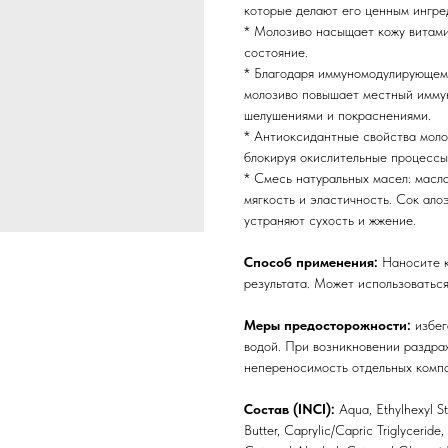
которые делают его ценным ингре
* Молозиво насыщает кожу витами
состояние.
* Благодаря иммуномодулирующем
молозиво повышает местный иммун
шелушениями и покраснениями.
* Антиоксидантные свойства моло
блокируя окислительные процессы
* Смесь натуральных масел: масла
мягкость и эластичность. Сок ало
устраняют сухость и жжение.
Способ применения:
Наносите к
результата. Может использоваться
Меры предосторожности:
избег
водой. При возникновении раздра
непереносимость отдельных компо
Состав (INCI):
Aqua, Ethylhexyl St
Butter, Caprylic/Capric Triglyceride