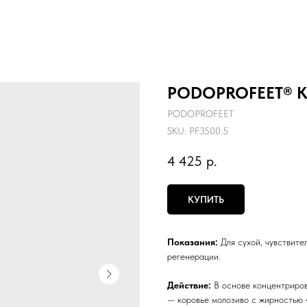
PODOPROFEET® Кре
PODOPROFEET
SKU:
PF3500.5
4 425
р.
КУПИТЬ
Показания:
Для сухой, чувствит
регенерации.
Действие:
В основе концентриро
— коровье молозиво с жирностью 