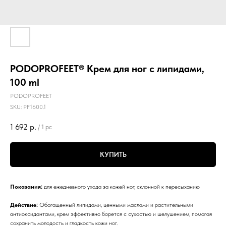
PODOPROFEET® Крем для ног с липидами,
100 ml
PODOPROFEET
SKU:
PF1600.1
1 692
р.
/
1 pc
КУПИТЬ
Показания:
для ежедневного ухода за кожей ног, склонной к пересыханию
Действие:
Обогащенный липидами, ценными маслами и растительными
антиоксидантами, крем эффективно борется с сухостью и шелушением, помогая
сохранить молодость и гладкость кожи ног.