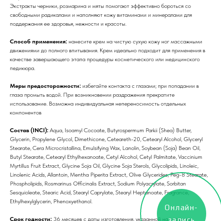
Экстракты черники, розмарина и мяты помогают эффективно бороться со
свободными радикалами и наполняют кожу витаминами и минералами для
поддержания ее здоровья, нежности и красоты.
Способ применения:
нанесите крем на чистую сухую кожу ног массажными
движениями до полного впитывания. Крем идеально подходит для применения в
качестве завершающего этапа процедуры косметического или медицинского
педикюра.
Меры предосторожности:
избегайте контакта с глазами; при попадании в
глаза промыть водой. При возникновении раздражения прекратите
использование. Возможна индивидуальная непереносимость отдельных
компонентов
Состав (INCI):
Aqua, Isoamyl Cocoate, Butyrospermum Parkii (Shea) Butter,
Glycerin, Propylene Glycol, Dimethicone, Ceteareth-20, Cetearyl Alcohol, Glyceryl
Stearate, Cera Microcristallina, Emulsifying Wax, Lanolin, Soybean (Soja) Bean Oil,
Butyl Stearate, Cetearyl Ethylhexanoate, Cetyl Alcohol, Cetyl Palmitate, Vaccinium
Myrtillus Fruit Extract, Glycine Soja Oil, Glycine Soja Sterols, Glycolipids, Linoleic,
Linolenic Acids, Allantoin, Mentha Piperita Extract, Olive Glycerides, Peg-8 Stearate,
Phospholipids, Rosmarinus Officinalis Extract, Sodium Polyacrylate, Sorbitan
Sesquioleate, Stearic Acid, Stearyl Caprylate, Stearyl Heptanoate, Fragrance,
Ethylhexylglycerin, Phenoxyethanol.
Онлайн-
запись
Срок годности:
36 месяцев с даты изготовления, указанной на упаковке.