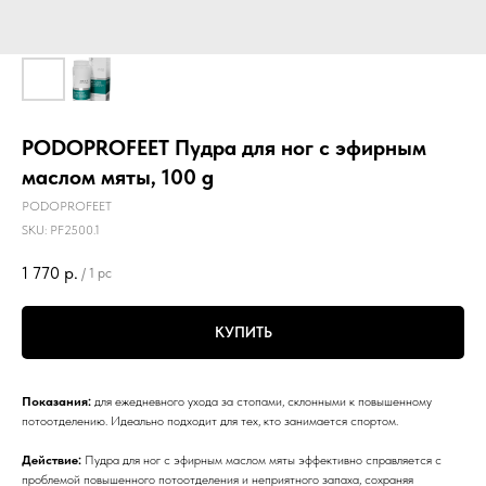
PODOPROFEET Пудра для ног с эфирным
маслом мяты, 100 g
PODOPROFEET
SKU:
PF2500.1
1 770
р.
/
1 pc
КУПИТЬ
Показания:
для ежедневного ухода за стопами, склонными к повышенному
потоотделению. Идеально подходит для тех, кто занимается спортом.
Действие:
Пудра для ног с эфирным маслом мяты эффективно справляется с
проблемой повышенного потоотделения и неприятного запаха, сохраняя