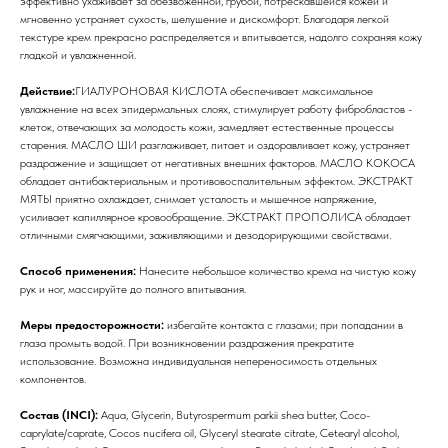
эффективно ухаживает за обезвоженной, грубой, потрескавшейся кожей и
мгновенно устраняет сухость, шелушение и дискомфорт. Благодаря легкой
текстуре крем прекрасно распределяется и впитывается, надолго сохраняя кожу
гладкой и увлажненной.
Действие:
ГИАЛУРОНОВАЯ КИСЛОТА обеспечивает максимальное
увлажнение на всех эпидермальных слоях, стимулирует работу фибробластов -
клеток, отвечающих за молодость кожи, замедляет естественные процессы
старения. МАСЛО ШИ разглаживает, питает и оздоравливает кожу, устраняет
раздражение и защищает от негативных внешних факторов. МАСЛО КОКОСА
обладает антибактериальным и противовоспалительным эффектом. ЭКСТРАКТ
МЯТЫ приятно охлаждает, снимает усталость и мышечное напряжение,
усиливает капиллярное кровообращение. ЭКСТРАКТ ПРОПОЛИСА обладает
отличными смягчающими, заживляющими и дезодорирующими свойствами.
Способ применения:
Нанесите небольшое количество крема на чистую кожу
рук и ног, массируйте до полного впитывания.
Меры предосторожности:
избегайте контакта с глазами; при попадании в
глаза промыть водой. При возникновении раздражения прекратите
использование. Возможна индивидуальная непереносимость отдельных
компонентов.
Состав (INCI):
Aqua, Glycerin, Butyrospermum parkii shea butter, Coco-
caprylate/caprate, Cocos nucifera oil, Glyceryl stearate citrate, Cetearyl alcohol,