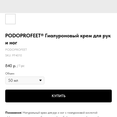
PODOPROFEET® Гиалуроновый крем для рук
и ног
PODOPROFEET
SKU:
PF4010
840
р.
/
1 pc
Объем
КУПИТЬ
Показания:
Натуральный крем для рук и ног с гиалуроновой кислотой