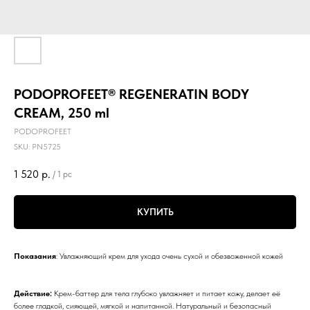
PODOPROFEET® REGENERATIN BODY
CREAM, 250 ml
PODOPROFEET
SKU:
PN5725
1 520
р.
/
1 pc
КУПИТЬ
Показания
: Увлажняющий крем для ухода очень сухой и обезвоженной кожей
Действие:
Крем-баттер для тела глубоко увлажняет и питает кожу, делает её
более гладкой, сияющей, мягкой и напитанной. Натуральный и безопасный