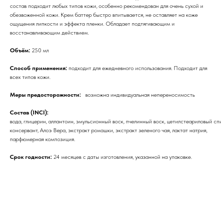
состав подходит любых типов кожи, особенно рекомендован для очень сухой и
обезвоженной кожи. Крем баттер быстро впитывается, не оставляет на коже
ощущения липкости и эффекта пленки. Обладает подтягивающим и
восстанавливающим действием.
Объём:
250 мл
Способ применения:
подходит для ежедневного использования. Подходит для
всех типов кожи.
Меры предосторожности:
возможна индивидуальная непереносимость
Состав (INCI):
вода, глицерин, аллантоин, эмульсионный воск, пчелинный воск, цетилстеариловый сп
консервант, Алоэ Вера, экстракт ромашки, экстракт зеленого чая, лактат натрия,
парфюмерная композиция.
Срок годности:
24 месяцев с даты изготовления, указанной на упаковке.