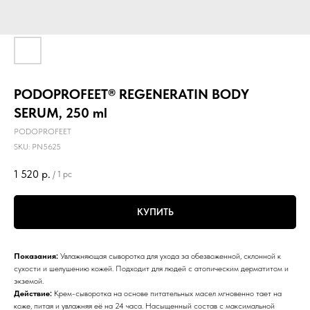
PODOPROFEET® REGENERATIN BODY
SERUM, 250 ml
PODOPROFEET
SKU:
PN5625
1 520
р.
/
1 pc
КУПИТЬ
Показания:
Увлажняющая сыворотка для ухода за обезвоженной, склонной к
сухости и шелушению кожей. Подходит для людей с атопическим дерматитом и
экземой.
Действие:
Крем-сыворотка на основе питательных масел мгновенно тает на
коже, питая и увлажняя её на 24 часа. Насыщенный состав с максимальной