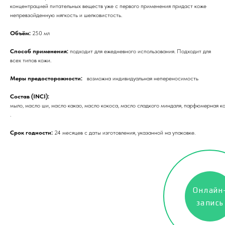
концентрацией питательных веществ уже с первого применения придаст коже
непревзойденную мягкость и шелковистость.
Объём:
250 мл
Способ применения:
подходит для ежедневного использования. Подходит для
всех типов кожи.
Меры предосторожности:
возможна индивидуальная непереносимость
Состав (INCI):
мыло, масло ши, масло какао, масло кокоса, масло сладкого миндаля, парфюмерная к
.
Срок годности:
24 месяцев с даты изготовления, указанной на упаковке.
Онлайн
запись