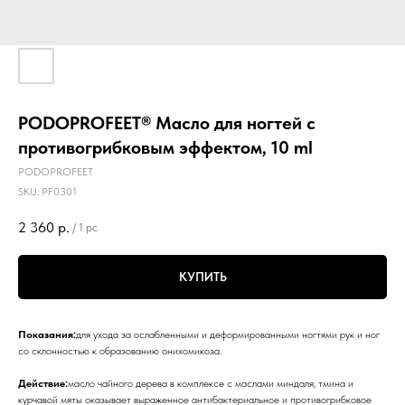
PODOPROFEET® Масло для ногтей с
противогрибковым эффектом, 10 ml
PODOPROFEET
SKU:
PF0301
2 360
р.
/
1 pc
КУПИТЬ
Показания:
для ухода за ослабленными и деформированными ногтями рук и ног
со склонностью к образованию онихомикоза.
Действие:
масло чайного дерева в комплексе с маслами миндаля, тмина и
курчавой мяты оказывает выраженное антибактериальное и противогрибковое