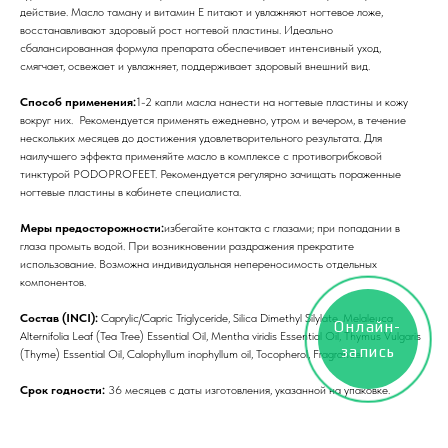
действие. Масло таману и витамин Е питают и увлажняют ногтевое ложе,
восстанавливают здоровый рост ногтевой пластины. Идеально
сбалансированная формула препарата обеспечивает интенсивный уход,
смягчает, освежает и увлажняет, поддерживает здоровый внешний вид.
Способ применения:
1-2 капли масла нанести на ногтевые пластины и кожу
вокруг них. Рекомендуется применять ежедневно, утром и вечером, в течение
нескольких месяцев до достижения удовлетворительного результата. Для
наилучшего эффекта применяйте масло в комплексе с противогрибковой
тинктурой PODOPROFEET. Рекомендуется регулярно зачищать пораженные
ногтевые пластины в кабинете специалиста.
Меры предосторожности:
избегайте контакта с глазами; при попадании в
глаза промыть водой. При возникновении раздражения прекратите
использование. Возможна индивидуальная непереносимость отдельных
компонентов.
Состав (INCI):
Caprylic/Capric Triglyceride, Silica Dimethyl Silylate, Melaleuca
Онлайн-
Alternifolia Leaf (Tea Tree) Essential Oil, Mentha viridis Essential Oil, Thymus Vulgaris
запись
(Thyme) Essential Oil, Calophyllum inophyllum oil, Tocopherol, Fragrance.
Срок годности:
36 месяцев с даты изготовления, указанной на упаковке.