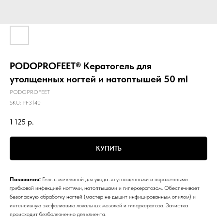
PODOPROFEET® Кератогель для
утолщенных ногтей и натоптышей 50 ml
PODOPROFEET
SKU:
PF3140
1 125
р.
КУПИТЬ
Показания:
Гель с мочевиной для ухода за утолщенными и пораженными
грибковой инфекцией ногтями, натоптышами и гиперкератозом. Обеспечивает
безопасную обработку ногтей (мастер не дышит инфицированным опилом) и
интенсивную эксфолиацию локальных мозолей и гиперкератоза. Зачистка
происходит безболезненно для клиента.