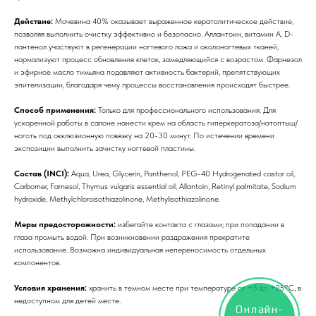
Действие:
Мочевина 40% оказывает выраженное кератолитическое действие,
позволяя выполнить очистку эффективно и безопасно. Аллантоин, витамин А, D-
пантенол участвуют в регенерации ногтевого ложа и околоногтевых тканей,
нормализуют процесс обновления клеток, замедляющийся с возрастом. Фарнезол
и эфирное масло тимьяна подавляют активность бактерий, препятствующих
эпителизации, благодаря чему процессы восстановления происходят быстрее.
Способ применения:
Только для профессионального использования. Для
ускоренной работы в салоне нанести крем на область гиперкератоза/натоптыш/
ноготь под окклюзионную повязку на 20-30 минут. По истечении времени
экспозиции выполнить зачистку ногтевой пластины.
Состав (INCI):
Aqua, Urea, Glycerin, Panthenol, PEG-40 Hydrogenated castor oil,
Carbomer, Farnesol, Thymus vulgaris essential oil, Allantoin, Retinyl palmitate, Sodium
hydroxide, Methylchloroisothiazolinone, Methylisothiazolinone.
Меры предосторожности:
избегайте контакта с глазами; при попадании в
глаза промыть водой. При возникновении раздражения прекратите
использование. Возможна индивидуальная непереносимость отдельных
компонентов.
Условия хранения:
хранить в темном месте при температуре от +5 до +25°С, в
недоступном для детей месте.
Онлайн-