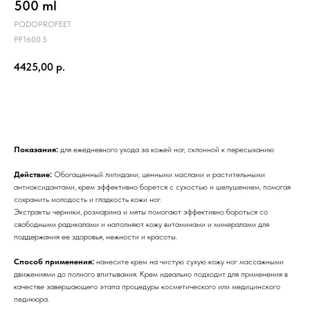
500 ml
PODOPROFEET
PF1600.5
4425,00
р.
КУПИТЬ
Показания:
для ежедневного ухода за кожей ног, склонной к пересыханию
Действие:
Обогащенный липидами, ценными маслами и растительными
антиоксидантами, крем эффективно борется с сухостью и шелушением, помогая
сохранить молодость и гладкость кожи ног.
Экстракты черники, розмарина и мяты помогают эффективно бороться со
свободными радикалами и наполняют кожу витаминами и минералами для
поддержания ее здоровья, нежности и красоты.
Способ применения:
нанесите крем на чистую сухую кожу ног массажными
движениями до полного впитывания. Крем идеально подходит для применения в
качестве завершающего этапа процедуры косметического или медицинского
педикюра.