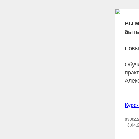
Вы м
быть
Повы
Обуч
прак
Алек
Курс
09.02.
13.04.