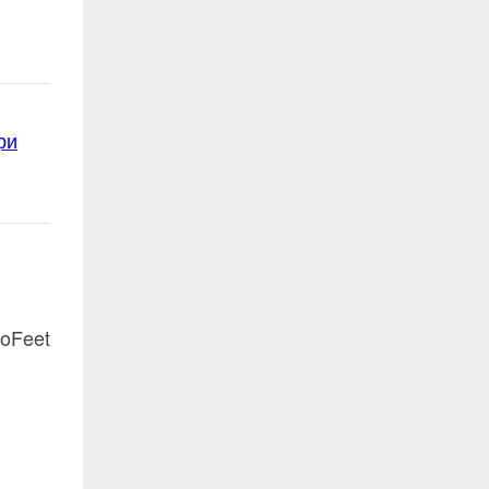
ри
oFeet