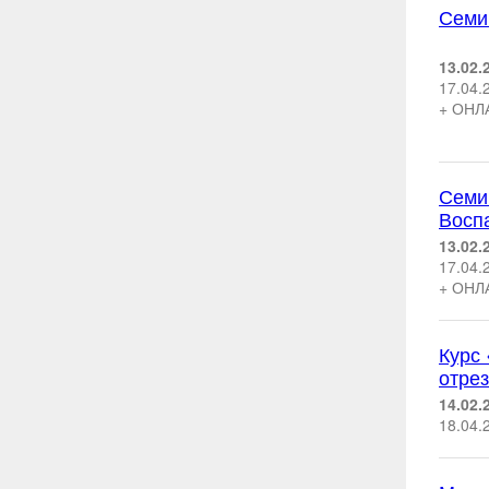
Семи
13.02.
17.04.
+ ОНЛ
Семин
Восп
13.02.
17.04.
+ ОНЛ
Курс
отре
14.02.
18.04.