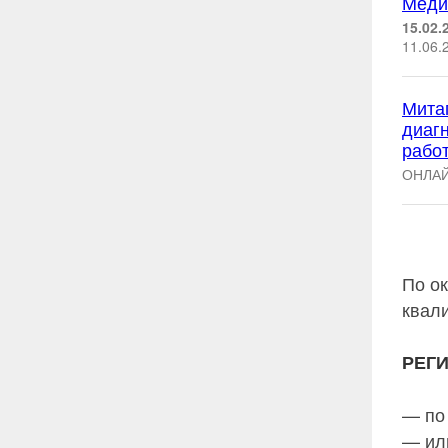
Меди
15.02.
11.06.
Мита
диаг
рабо
ОНЛАЙ
По о
квал
РЕГ
— по
— или