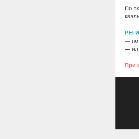
По о
квал
РЕГ
— по
— или
При 