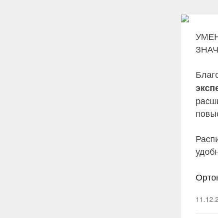
УМЕН
ЗНА
Благ
эксп
расш
повы
Распи
удоб
Орто
11.12.