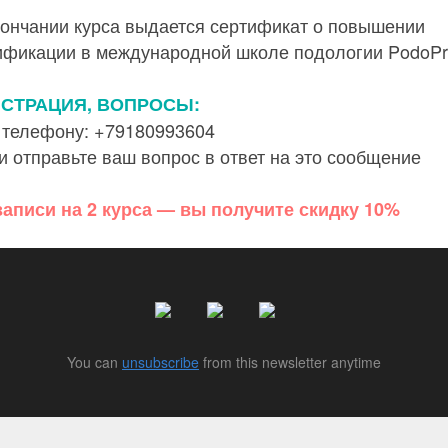
кончании курса выдается сертификат о повышении
ификации в международной школе подологии PodoPr
ИСТРАЦИЯ, ВОПРОСЫ:
 телефону: +79180993604
 отправьте ваш вопрос в ответ на это сообщение
записи на 2 курса — вы получите скидку 10%
You can
unsubscribe
from this newsletter anytime