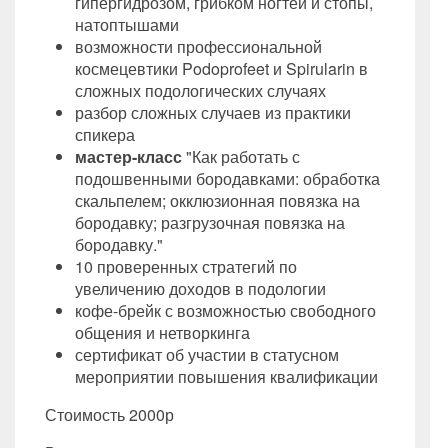
гипергидрозом, грибком ногтей и стопы,
натоптышами
возможности профессиональной
космецевтики Podoprofeet и Spirularin в
сложных подологических случаях
разбор сложных случаев из практики
спикера
мастер-класс
"Как работать с
подошвенными бородавками: обработка
скальпелем; окклюзионная повязка на
бородавку; разгрузочная повязка на
бородавку."
10 проверенных стратегий по
увеличению доходов в подологии
кофе-брейк с возможностью свободного
общения и нетворкинга
сертификат об участии в статусном
мероприятии повышения квалификации
Стоимость 2000р